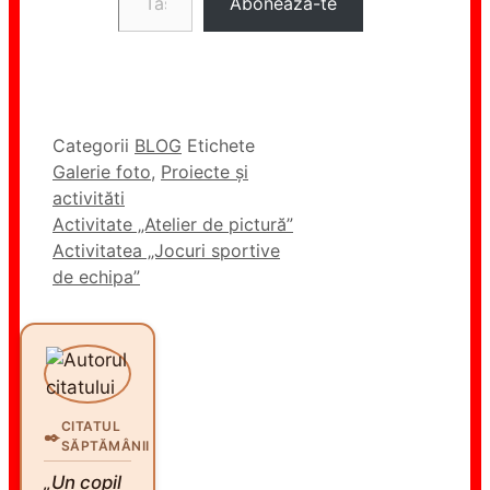
Abonează-te
Categorii
BLOG
Etichete
Galerie foto
,
Proiecte și
activităti
Activitate „Atelier de pictură”
Activitatea „Jocuri sportive
de echipa”
CITATUL
✒️
SĂPTĂMÂNII
„Un copil