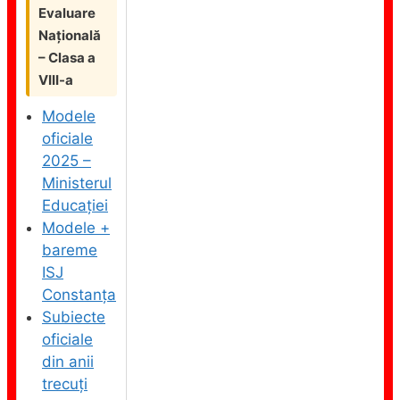
Evaluare
Națională
– Clasa a
VIII-a
Modele
oficiale
2025 –
Ministerul
Educației
Modele +
bareme
ISJ
Constanța
Subiecte
oficiale
din anii
trecuți