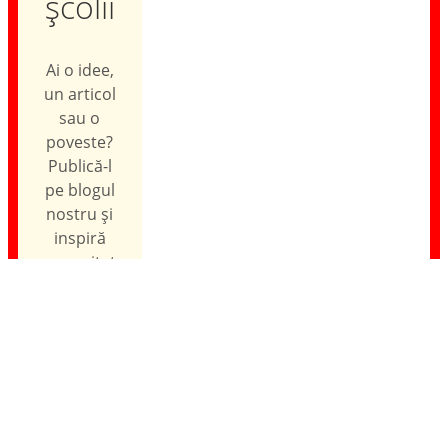
școlii
Ai o idee,
un articol
sau o
poveste?
Publică-l
pe blogul
nostru și
inspiră
comunitatea
școlii!
Trimite
un
articol