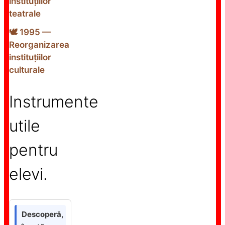
instituțiilor
teatrale
🕊️ 1995 —
Reorganizarea
instituțiilor
culturale
Instrumente
utile
pentru
elevi.
Descoperă,