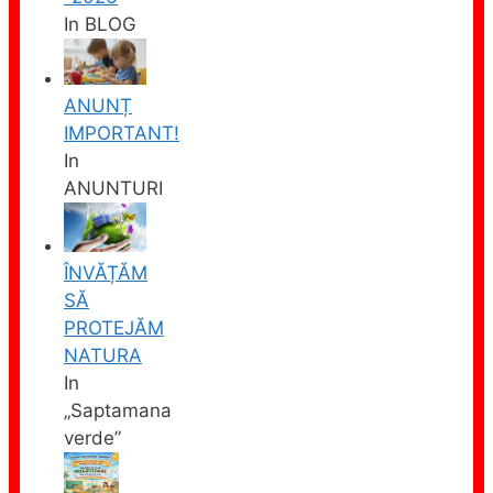
In BLOG
ANUNȚ
IMPORTANT!
In
ANUNTURI
ÎNVĂȚĂM
SĂ
PROTEJĂM
NATURA
In
„Saptamana
verde”