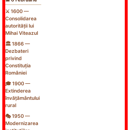
⚔️ 1600 —
Consolidarea
autorității lui
Mihai Viteazul
🏛️ 1866 —
Dezbateri
privind
Constituția
României
🎓 1900 —
Extinderea
învățământului
rural
🎭 1950 —
Modernizarea