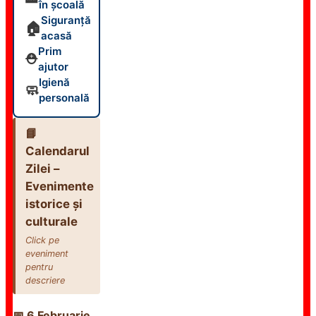
în școală
Siguranță
🏠
acasă
Prim
⛑️
ajutor
Igienă
🧼
personală
📘
Calendarul
Zilei –
Evenimente
istorice și
culturale
Click pe
eveniment
pentru
descriere
📅 6 Februarie