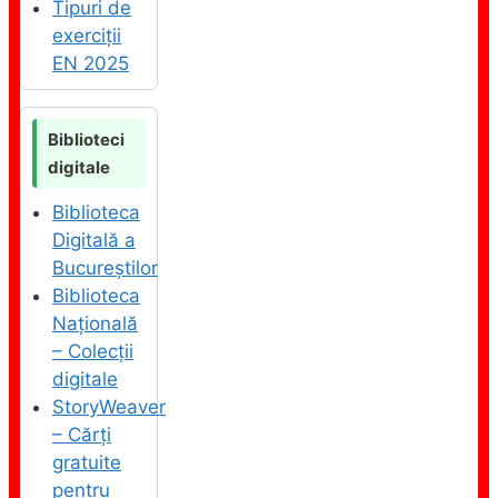
Tipuri de
exerciții
EN 2025
Biblioteci
digitale
Biblioteca
Digitală a
Bucureștilor
Biblioteca
Națională
– Colecții
digitale
StoryWeaver
– Cărți
gratuite
pentru