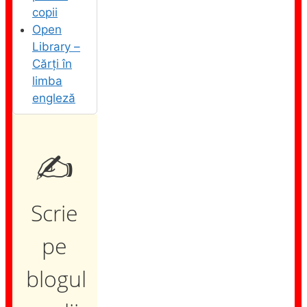
copii
Open
Library –
Cărți în
limba
engleză
✍️
Scrie
pe
blogul