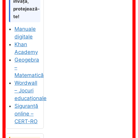
învață,
protejează-
te!
Manuale
digitale
Khan
Academy
Geogebra
–
Matematică
Wordwall
– Jocuri
educaționale
Siguranță
online –
CERT-RO