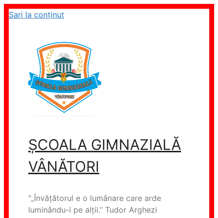
Sari la conținut
ȘCOALA GIMNAZIALĂ
VÂNĂTORI
"„Învăţătorul e o lumânare care arde
luminându-i pe alţii.” Tudor Arghezi